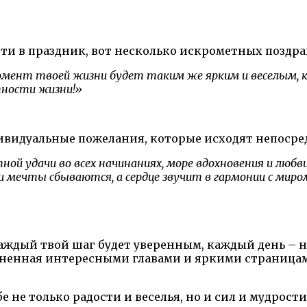
ости в праздник, вот несколько искрометных поздр
омент твоей жизни будет таким же ярким и веселым, к
тности жизни!»
ивидуальные пожелания, которые исходят непосред
ной удачи во всех начинаниях, море вдохновения и люб
ечты сбываются, а сердце звучит в гармонии с миро
сть каждый твой шаг будет уверенным, каждый день 
олненная интересными главами и яркими страницам
ебе не только радости и веселья, но и сил и мудро