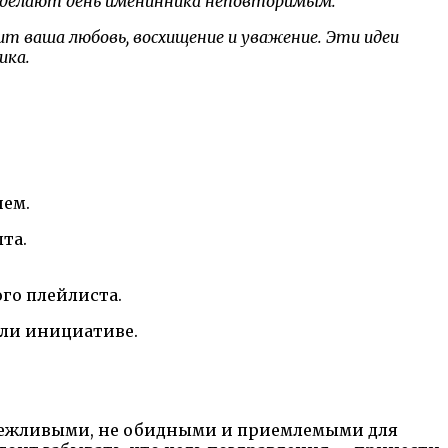
 сделают день именинника неповторимым.
т ваша любовь, восхищение и уважение. Эти идеи
ика.
ием.
та.
го плейлиста.
или инициативе.
 вежливыми, не обидными и приемлемыми для