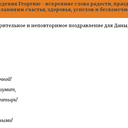
дения Георгию - искренние слова радости, пра
ланиями счастья, здоровья, успехов и бесконечн
орительное и неповторимое поздравление для Даны,
чной!
 шумит,
гатырь!
ными!