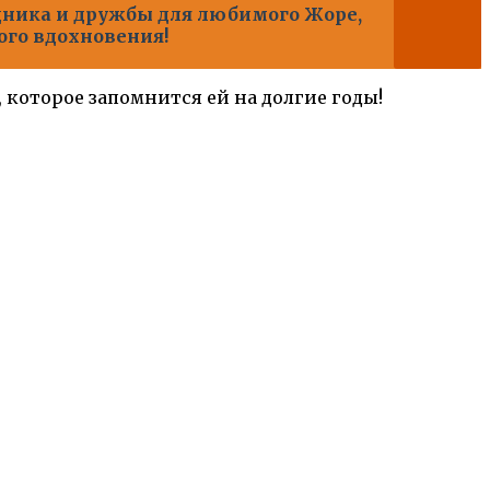
здника и дружбы для любимого Жоре,
ого вдохновения!
 которое запомнится ей на долгие годы!