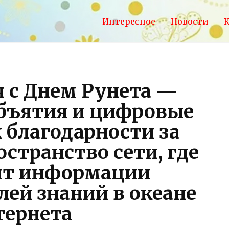
Интересное
Новости
К
 с Днем Рунета —
бъятия и цифровые
 благодарности за
странство сети, где
ит информации
лей знаний в океане
тернета