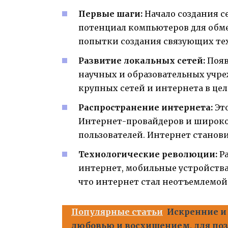
Первые шаги:
Начало создания се
потенциал компьютеров для обм
попытки создания связующих те
Развитие локальных сетей:
Появ
научных и образовательных учреж
крупных сетей и интернета в цел
Распространение интернета:
Это
Интернет-провайдеров и широког
пользователей. Интернет станов
Технологические революции:
Ра
интернет, мобильные устройства
что интернет стал неотъемлемой
Популярные статьи
Искренние и
любовью и восхищением, для по