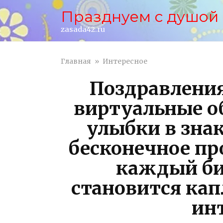
Перейти
Празднуем с душой
к
контенту
zasada42.ru
Главная
»
Интересное
Поздравления
виртуальные о
улыбки в знак
бесконечное про
каждый б
становится кап
ин