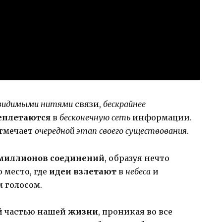
видимыми нитями
связи,
бескрайнее
еплетаются
в
бесконечную сеть
информации.
тмечает
очередной этап своего существования
.
миллионов соединений
, образуя нечто
о место, где
идеи взлетают
в
небеса
и
 голосом.
й частью нашей
жизни
, проникая во все