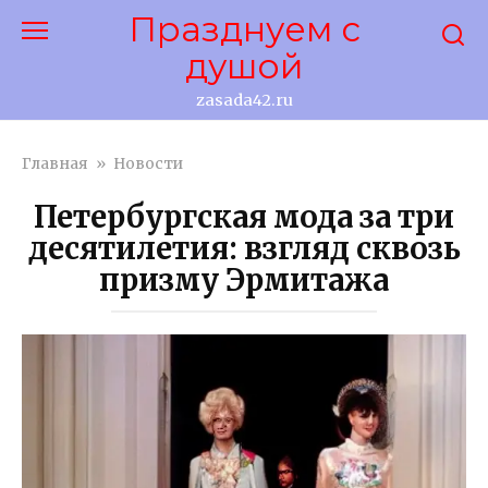
Перейти
Празднуем с
к
душой
контенту
zasada42.ru
Главная
»
Новости
Петербургская мода за три
десятилетия: взгляд сквозь
призму Эрмитажа