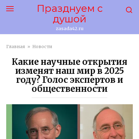
Перейти
Празднуем с
к
душой
контенту
zasada42.ru
Главная
»
Новости
Какие научные открытия
изменят наш мир в 2025
году? Голос экспертов и
общественности