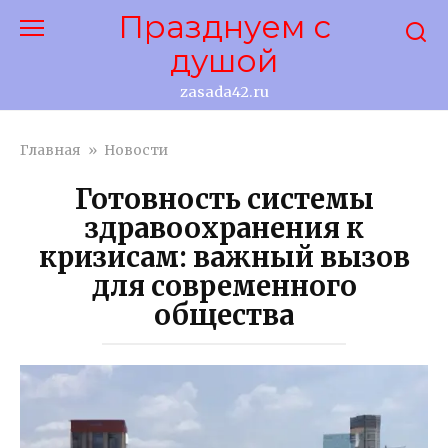
Перейти
Празднуем с
к
душой
контенту
zasada42.ru
Главная
»
Новости
Готовность системы
здравоохранения к
кризисам: важный вызов
для современного
общества